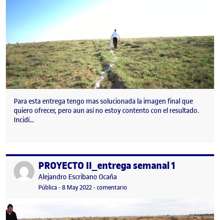
Para esta entrega tengo mas solucionada la imagen final que
quiero ofrecer, pero aun así no estoy contento con el resultado.
Incidí…
PROYECTO II_entrega semanal 1
Publicado por
Publicado por
Alejandro Escribano Ocaña
Visibilidad:
Fecha de publicación
2 octubre, 2023 9:11 pm
en PROYECTO II_entrega semanal 1
Pública
-
8 May 2022
-
comentario