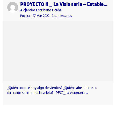
PROYECTO II _ La Visionaria – Establecer un punto
Publicado por
Publicado por
Alejandro Escribano Ocaña
Visibilidad:
Fecha de publicación
2 octubre, 2023 9:11 pm
en PROYECTO II _ La Visionaria 
Pública
-
27 Mar 2022
-
3 comentarios
¿Quién conoce hoy algo de vientos? ¿Quién sabe indicar su
dirección sin mirar a la veleta? PEC2_La visionaria …