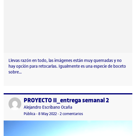
Llevas razón en todo, las imágenes están muy quemadas y no
hay opción para retocarlas. Igualmente es una especie de boceto
sobre…
PROYECTO II_entrega semanal 2
Publicado por
Publicado por
Alejandro Escribano Ocaña
Visibilidad:
Fecha de publicación
2 octubre, 2023 9:11 pm
en PROYECTO II_entrega semanal
Pública
-
8 May 2022
-
2 comentarios