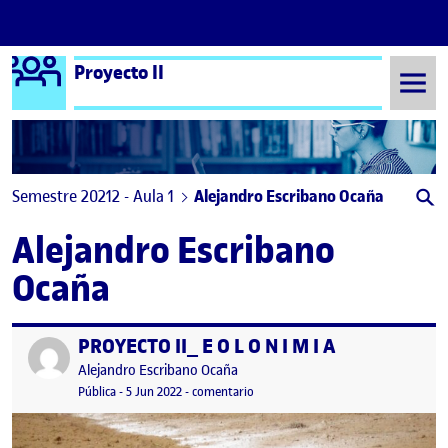
Logo Ágora
Proyecto II
Saltar al contenido
Semestre 20212 - Aula 1
Alejandro Escribano Ocaña
Alejandro Escribano
Ocaña
PROYECTO II_ E O L O N I M I A
Publicado por
Publicado por
Alejandro Escribano Ocaña
Visibilidad:
Fecha de publicación
2 octubre, 2023 9:11 pm
en PROYECTO II_ E O L O N I M I A
Pública
-
5 Jun 2022
-
comentario