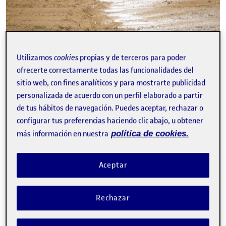
Utilizamos
cookies
propias y de terceros para poder
ofrecerte correctamente todas las funcionalidades del
sitio web, con fines analíticos y para mostrarte publicidad
personalizada de acuerdo con un perfil elaborado a partir
de tus hábitos de navegación. Puedes aceptar, rechazar o
Aquí os dejo EOLONIMIA un trabajo sobre el viento como lengua
configurar tus preferencias haciendo clic abajo, u obtener
poética de la pureza arcaica. PR_La hacedora …
más información en nuestra
política de cookies.
Aceptar
PROYECTO II_entrega semanal 4
Publicado por
Publicado por
Alejandro Escribano Ocaña
Visibilidad:
Fecha de publicación
2 octubre, 2023 9:11 pm
en PROYECTO II_entrega semanal 4
Pública
-
1 Jun 2022
-
comentario
Rechazar