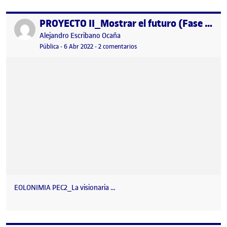
PROYECTO II_Mostrar el futuro (Fase II)
Publicado por
Publicado por
Alejandro Escribano Ocaña
Visibilidad:
Fecha de publicación
2 octubre, 2023 9:11 pm
en PROYECTO II_Mostrar el futuro
Pública
-
6 Abr 2022
-
2 comentarios
EOLONIMIA PEC2_La visionaria …