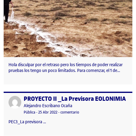
Hola disculpar por el retraso pero los tiempos de poder realizar
pruebas los tengo un poco limitados. Para comenzar, el 1 de…
PROYECTO II _La Previsora EOLONIMIA
Publicado por
Publicado por
Alejandro Escribano Ocaña
Visibilidad:
Fecha de publicación
2 octubre, 2023 9:11 pm
en PROYECTO II _La Previsora EOL
Pública
-
25 Abr 2022
-
comentario
PEC3_La previsora …