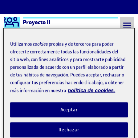
Logo Ágora
Proyecto II
Saltar al contenido
Utilizamos
cookies
propias y de terceros para poder
ofrecerte correctamente todas las funcionalidades del
sitio web, con fines analíticos y para mostrarte publicidad
Semestre 20212 - Aula 1
19 Mayo, 2022
personalizada de acuerdo con un perfil elaborado a partir
19 Mayo, 2022
de tus hábitos de navegación. Puedes aceptar, rechazar o
configurar tus preferencias haciendo clic abajo, u obtener
más información en nuestra
política de cookies.
PROYECTO II_entrega semanal 3
Publicado por
Publicado por
Alejandro Escribano Ocaña
Visibilidad:
Fecha de publicación
2 octubre, 2023 9:11 pm
en PROYECTO II_entrega semanal
Pública
-
19 May 2022
-
1 comentario
Aceptar
Rechazar