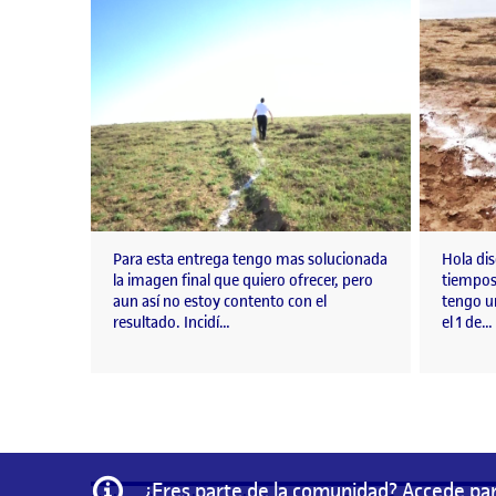
Para esta entrega tengo mas solucionada
Hola dis
la imagen final que quiero ofrecer, pero
tiempos 
aun así no estoy contento con el
tengo u
resultado. Incidí…
el 1 de…
Información
¿Eres parte de la comunidad? Accede par