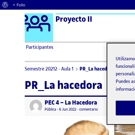
Acerca de WordPress
+ Folio
Logo Ágora
Proyecto II
Saltar al contenido
Participantes
Utilizam
funcionali
Semestre 20212 - Aula 1
PR_La hacedora
personali
PR_La hacedora
Puedes ac
informaci
PEC 4 – La Hacedora
Publicado por
Publicad
Visibilidad:
Fecha de publicación
en PEC 4 – La Hacedor
Pública
-
6 Jun 2022
-
comentario