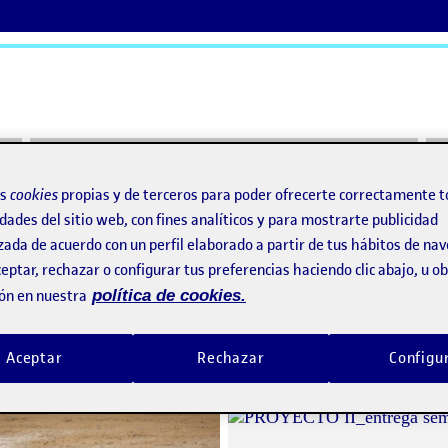
ActiFolios
Ay
os
cookies
propias y de terceros para poder ofrecerte correctamente t
dades del sitio web, con fines analíticos y para mostrarte publicidad
zada de acuerdo con un perfil elaborado a partir de tus hábitos de na
eptar, rechazar o configurar tus preferencias haciendo clic abajo, u 
ón en nuestra
política de cookies.
PROYECTO II_ E O L O N I M I A
o por
Publicado por
Aceptar
Rechazar
Configu
a
Publicado por
Publicado por
Alejandro Escribano Ocaña
Alejandro Escribano Ocañ
Visibilidad:
Fecha de publicación
2 octubre, 2023 9:11 pm
en PROYECTO II_ E O L O N I M I A
Visibilidad:
Fecha de publicació
2 octubre
Pública
-
5 Jun 2022
-
comentario
Pública
-
1 Jun 2022
-
coment