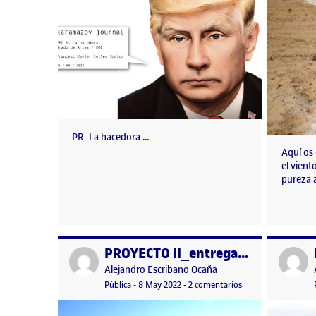
PR_La hacedora …
Aquí os
el vient
pureza 
PROYECTO II_entrega semanal 2
Publicado por
Publicad
Publicado por
Alejandro Escribano Ocaña
Visibilidad:
Fecha de publicación
2 octubre, 2023 9:11 pm
en PROYECTO II_ent
Pública
-
8 May 2022
-
2 comentarios