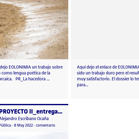
 dejo EOLONIMIA un trabajo sobre
Aquí dejo el enlace de EOLONIM
o como lengua poética de la
sido un trabajo duro pero el resu
arcaica. PR_La hacedora …
muy satisfactorio. El dossier lo t
para…
PROYECTO II_entrega semanal 1
o por
Publicado por
Alejandro Escribano Ocaña
rega semanal 2
Visibilidad:
Fecha de publicación
2 octubre, 2023 9:11 pm
en PROYECTO II_entrega semanal 1
Pública
-
8 May 2022
-
comentario