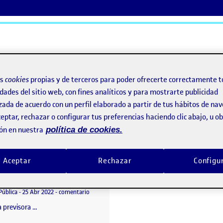
ActiFolios
Ay
os
cookies
propias y de terceros para poder ofrecerte correctamente t
dades del sitio web, con fines analíticos y para mostrarte publicidad
zada de acuerdo con un perfil elaborado a partir de tus hábitos de na
eptar, rechazar o configurar tus preferencias haciendo clic abajo, u 
ón en nuestra
política de cookies.
Aceptar
Rechazar
Configu
PROYECTO II _La Previsora EOLONIMIA
o por
Proyecto
Publicado por
Alejandro Escribano Ocaña
Visibilidad:
Fecha de publicación
2 octubre, 2023 9:11 pm
en PROYECTO II _La Previsora EOLONIMIA
Pública
-
25 Abr 2022
-
comentario
 previsora …