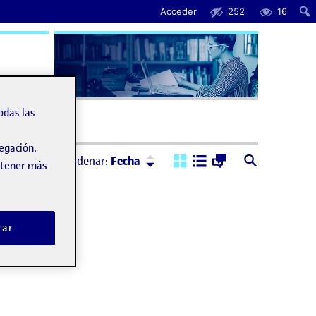
Acceder
252
16
uda
odas las
vegación.
Ordenar:
Descendente
Ordenar:
Fecha
obtener más
rar