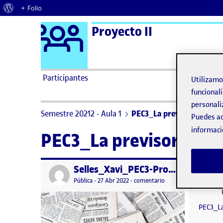
Acerca de WordPress
+ Folio
Logo Ágora
Proyecto II
Saltar al contenido
Participantes
Utilizam
funcionali
personali
Semestre 20212 - Aula 1
PEC3_La previsora
Puedes ac
informaci
PEC3_La previsora
Selles_Xavi_PEC3-Proyecto
Publicado por
Publicad
Visibilidad:
Fecha de publicación
en Selles_Xavi_PEC3-
Pública
-
27 Abr 2022
-
comentario
PEC3_La