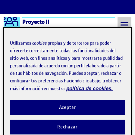
Logo Ágora
Proyecto II
Saltar al contenido
Utilizamos
cookies
propias y de terceros para poder
ofrecerte correctamente todas las funcionalidades del
sitio web, con fines analíticos y para mostrarte publicidad
Semestre 20212 - Aula 1
1 Junio, 2022
personalizada de acuerdo con un perfil elaborado a partir
1 Junio, 2022
de tus hábitos de navegación. Puedes aceptar, rechazar o
configurar tus preferencias haciendo clic abajo, u obtener
más información en nuestra
política de cookies.
PROYECTO II_entrega semanal 4
Publicado por
Publicado por
Alejandro Escribano Ocaña
Visibilidad:
Fecha de publicación
2 octubre, 2023 9:11 pm
en PROYECTO II_entrega semanal 4
Pública
-
1 Jun 2022
-
comentario
Aceptar
Rechazar