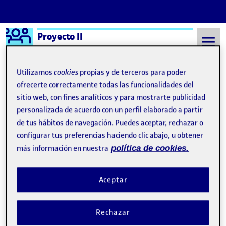
Logo Ágora
Proyecto II
Saltar al contenido
Utilizamos
cookies
propias y de terceros para poder
ofrecerte correctamente todas las funcionalidades del
sitio web, con fines analíticos y para mostrarte publicidad
Semestre 20212 - Aula 1
6 Junio, 2022
personalizada de acuerdo con un perfil elaborado a partir
6 Junio, 2022
de tus hábitos de navegación. Puedes aceptar, rechazar o
configurar tus preferencias haciendo clic abajo, u obtener
más información en nuestra
política de cookies.
PEC 4 – La Hacedora
Publicado por
Visibilidad:
Fecha de publicación
en PEC 4 – La Hacedora
Pública
-
6 Jun 2022
-
comentario
Aceptar
Rechazar