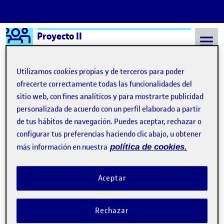
Logo Ágora
Proyecto II
Saltar al contenido
Utilizamos
cookies
propias y de terceros para poder
ofrecerte correctamente todas las funcionalidades del
sitio web, con fines analíticos y para mostrarte publicidad
Semestre 20212 - Aula 1
Paloma García Luque
personalizada de acuerdo con un perfil elaborado a partir
Paloma García Luque
de tus hábitos de navegación. Puedes aceptar, rechazar o
configurar tus preferencias haciendo clic abajo, u obtener
más información en nuestra
política de cookies.
Dosier de obra. Explorar
Publicado por
Publicado por
Paloma García Luque
Visibilidad:
Fecha de publicación
7 junio, 2023 7:16 pm
en Dosier de obra. Explorar
Pública
-
15 Jun 2022
-
comentario
Aceptar
PEC4_La relatora …
Rechazar