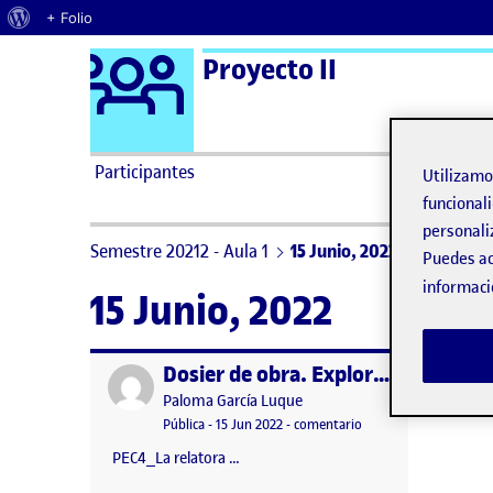
Acerca de WordPress
+ Folio
Logo Ágora
Proyecto II
Saltar al contenido
Participantes
Utilizam
funcionali
personali
Semestre 20212 - Aula 1
15 Junio, 2022
Puedes ac
informaci
15 Junio, 2022
Dosier de obra. Explorar
Publicado por
Publicado por
Paloma García Luque
Visibilidad:
Fecha de publicación
7 junio, 2023 7:16 pm
en Dosier de obra. Exp
Pública
-
15 Jun 2022
-
comentario
PEC4_La relatora …