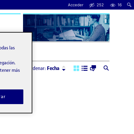
Acceder
252
16
uda
odas las
vegación.
Ordenar:
Descendente
Ordenar:
Fecha
obtener más
rar