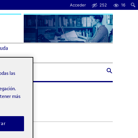
Acceder
252
16
uda
odas las
vegación.
obtener más
rar