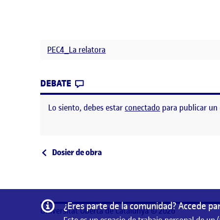
PEC4_La relatora
CONTRIBUTION
0
EN DOSIER DE OBRA. EXPLORAR
DEBATE
Lo siento, debes estar
conectado
para publicar un
Navegación de entrad
Entrada anterior
Dosier de obra
Información
¿Eres parte de la comunidad? Accede par
Universitat Oberta de Catalunya © 2026