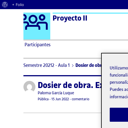
Acerca de WordPress
+ Folio
Logo Ágora
Proyecto II
Saltar al contenido
Participantes
Semestre 20212 - Aula 1
Dosier de obra. Explorar
Utilizam
funcionali
personali
Dosier de obra. Explorar
Publicado por
Puedes ac
Publicado por
Paloma García Luque
informaci
Visibilidad:
Fecha de publicación
7 junio, 2023 7:16 pm
en Dosier de obra. Explor
Pública
-
15 Jun 2022
-
comentario