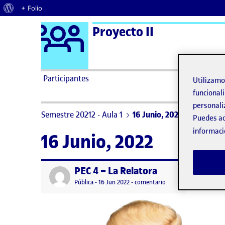
Acerca de WordPress
+ Folio
Logo Ágora
Proyecto II
Saltar al contenido
Participantes
Utilizam
funcionali
personali
Semestre 20212 - Aula 1
16 Junio, 2022
Puedes ac
informaci
16 Junio, 2022
PEC 4 – La Relatora
Publicado por
Visibilidad:
Fecha de publicación
en PEC 4 – La Relatora
Pública
-
16 Jun 2022
-
comentario