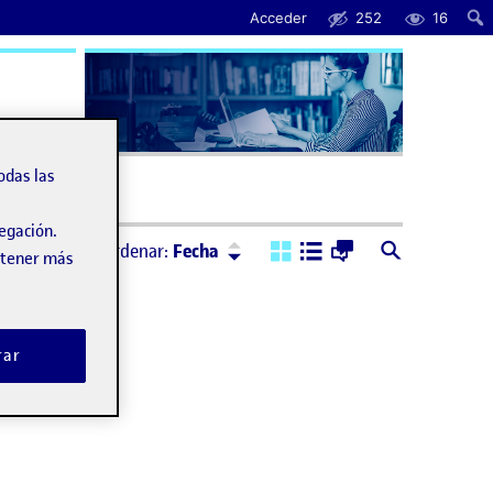
Acceder
252
16
uda
odas las
vegación.
Ordenar:
Descendente
Ordenar:
Fecha
obtener más
rar