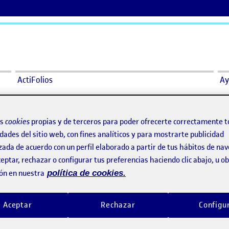
ActiFolios
Ay
PREPROYECTO
os
cookies
propias y de terceros para poder ofrecerte correctamente t
dades del sitio web, con fines analíticos y para mostrarte publicidad
zada de acuerdo con un perfil elaborado a partir de tus hábitos de na
isionaria – PREPROYECTO
eptar, rechazar o configurar tus preferencias haciendo clic abajo, u 
en PEC 2 – La visionaria – PREPROYECTO
rio
ón en nuestra
política de cookies.
Aceptar
Rechazar
Configu