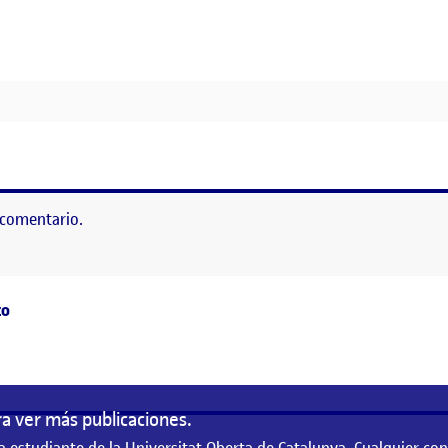
PROYECTO
 comentario.
as
to
a ver más publicaciones.