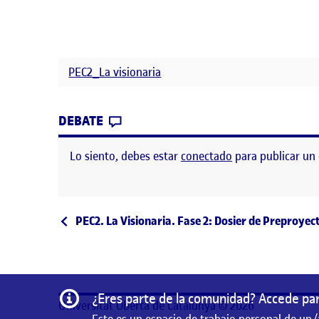
PEC2_La visionaria
CONTRIBUTION
0
EN PEC 2 – LA VISIONARIA – PRE
DEBATE
Lo siento, debes estar
conectado
para publicar un
Navegación de entrad
Entrada anterior
PEC2. La Visionaria. Fase 2: Dosier de Preproyec
Información
¿Eres parte de la comunidad? Accede par
Universitat Oberta de Catalunya © 2026