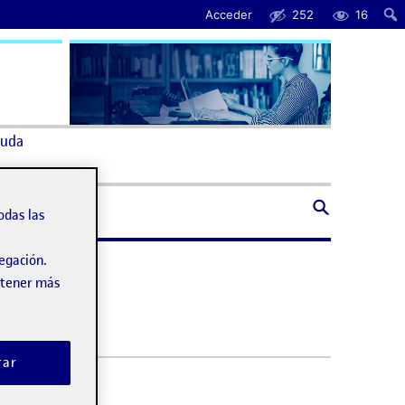
Acceder
252
16
uda
odas las
vegación.
obtener más
rar