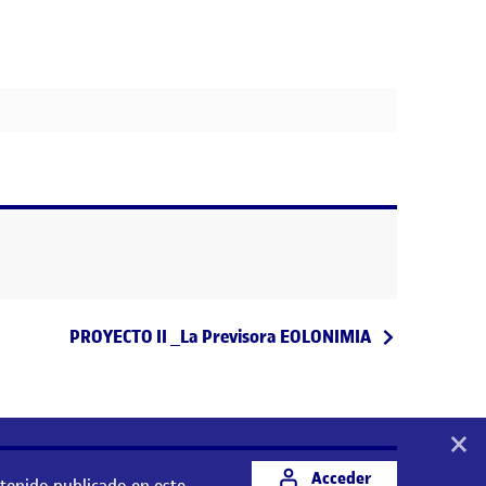
Entrada siguiente
PROYECTO II _La Previsora EOLONIMIA
×
Acceder