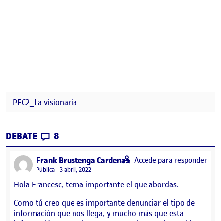
PEC2_La visionaria
CONTRIBUTIONS
EN PEC2. FASE 1. SEÑALAR UN PUNTO
DEBATE
8
says:
Frank Brustenga Cardenas
Accede para responder
Visibilidad:
Pública
3 abril, 2022
Hola Francesc, tema importante el que abordas.
Como tú creo que es importante denunciar el tipo de
información que nos llega, y mucho más que esta