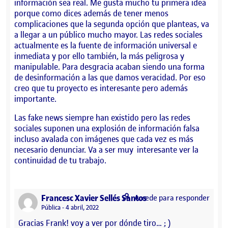
información sea real. Me gusta mucho tu primera idea
porque como dices además de tener menos
complicaciones que la segunda opción que planteas, va
a llegar a un público mucho mayor. Las redes sociales
actualmente es la fuente de información universal e
inmediata y por ello también, la más peligrosa y
manipulable. Para desgracia acaban siendo una forma
de desinformación a las que damos veracidad. Por eso
creo que tu proyecto es interesante pero además
importante.
Las fake news siempre han existido pero las redes
sociales suponen una explosión de información falsa
incluso avalada con imágenes que cada vez es más
necesario denunciar. Va a ser muy interesante ver la
continuidad de tu trabajo.
says:
Francesc Xavier Sellés Santos
Accede para responder
Visibilidad:
Pública
4 abril, 2022
Gracias Frank! voy a ver por dónde tiro… ; )