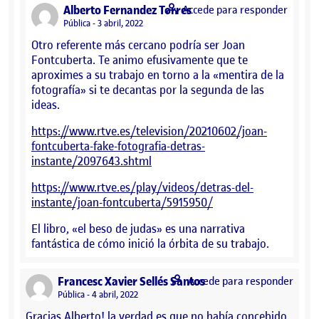
says:
Alberto Fernandez Torres
Accede para responder
Visibilidad:
Pública
3 abril, 2022
Otro referente más cercano podría ser Joan
Fontcuberta. Te animo efusivamente que te
aproximes a su trabajo en torno a la «mentira de la
fotografía» si te decantas por la segunda de las
ideas.
https://www.rtve.es/television/20210602/joan-
fontcuberta-fake-fotografia-detras-
instante/2097643.shtml
https://www.rtve.es/play/videos/detras-del-
instante/joan-fontcuberta/5915950/
El libro, «el beso de judas» es una narrativa
fantástica de cómo inició la órbita de su trabajo.
says:
Francesc Xavier Sellés Santos
Accede para responder
Visibilidad:
Pública
4 abril, 2022
Gracias Alberto! la verdad es que no había concebido