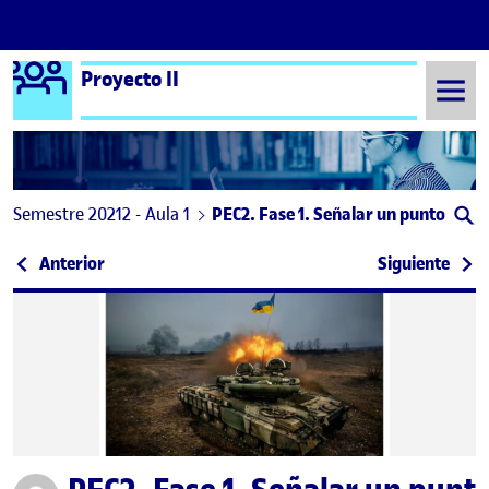
Logo Ágora
Proyecto II
Saltar al contenido
Semestre 20212 - Aula 1
PEC2. Fase 1. Señalar un punto
Navegación de entradas
: PEC2 – La Visionaria Fase 1: Señalar un punto
: PRO
Anterior
Siguiente
Publicado por