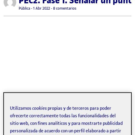
PEC2. Fase 1. Señalar un punt
Visibilidad:
Fecha de publicación
1 abril, 2022 9:37 pm
en PEC2. Fase 1. Señalar un punto
Pública
-
1 Abr 2022
-
8 comentarios
Utilizamos
cookies
propias y de terceros para poder
ofrecerte correctamente todas las funcionalidades del
sitio web, con fines analíticos y para mostrarte publicidad
personalizada de acuerdo con un perfil elaborado a partir