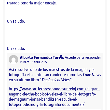
tratado tendría mejor encaje.
Un saludo.
Un saludo.
says:
Alberto Fernandez Torres
Accede para responder
Visibilidad:
Pública
3 abril, 2022
Así resuelve uno de los maestros de la imagen y la
fotografía el asunto tan candente como las
Fake News
en su último libro “
The Book of Veles” .
https://www.cartierbressonnoesunreloj.com/el-gran-
engano-de-the-book-of-veles-el-libro-del-fotografo-
de-magnum-jonas-bendiksen-sacude-el-
fotoperiodismo-y-la-fotografia-documental/